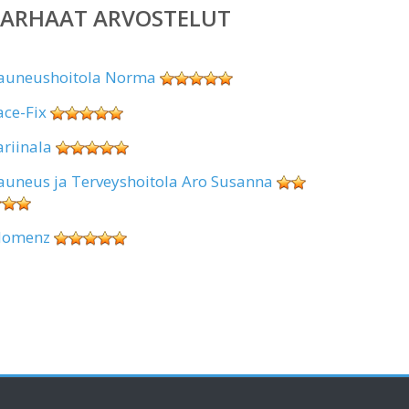
PARHAAT ARVOSTELUT
auneushoitola Norma
ace-Fix
ariinala
auneus ja Terveyshoitola Aro Susanna
omenz