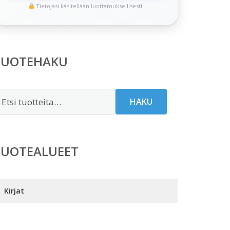
Tietojasi käsitellään luottamuksellisesti
TUOTEHAKU
tsi:
HAKU
TUOTEALUEET
Kirjat