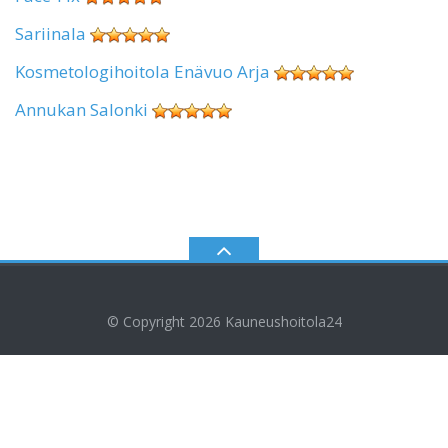
Sariinala
Kosmetologihoitola Enävuo Arja
Annukan Salonki
© Copyright 2026
Kauneushoitola24