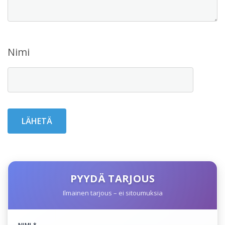
Nimi
PYYDÄ TARJOUS
Ilmainen tarjous – ei sitoumuksia