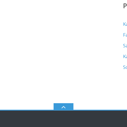
K
F
S
K
S