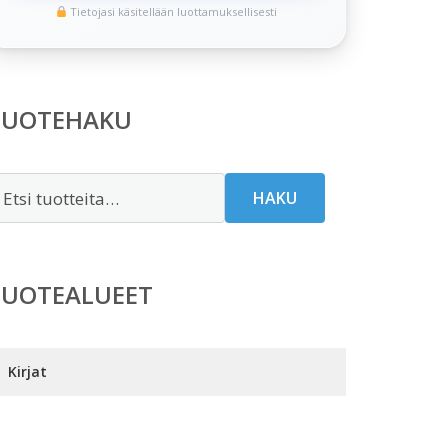
Tietojasi käsitellään luottamuksellisesti
TUOTEHAKU
tsi:
HAKU
TUOTEALUEET
Kirjat