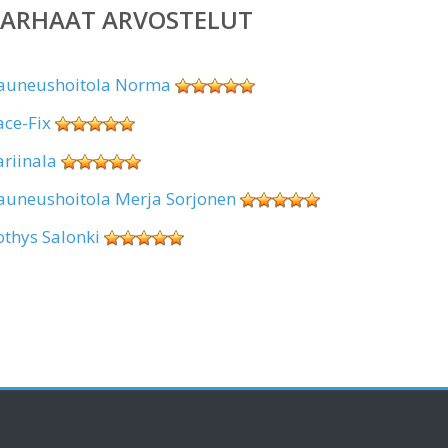
PARHAAT ARVOSTELUT
auneushoitola Norma
ace-Fix
ariinala
auneushoitola Merja Sorjonen
othys Salonki