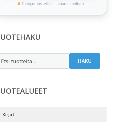
Tietojasi käsitellään luottamuksellisesti
TUOTEHAKU
tsi:
HAKU
TUOTEALUEET
Kirjat