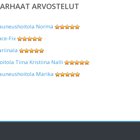
PARHAAT ARVOSTELUT
auneushoitola Norma
ace-Fix
ariinala
oitola Tiina Kristiina Nalli
auneushoitola Marika