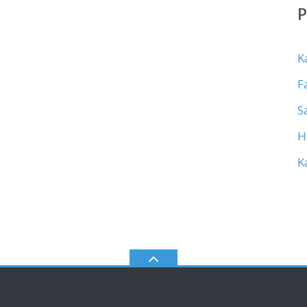
K
F
S
H
K