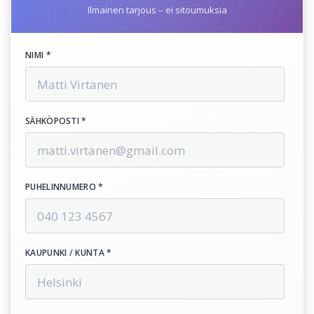
Ilmainen tarjous – ei sitoumuksia
NIMI *
SÄHKÖPOSTI *
PUHELINNUMERO *
KAUPUNKI / KUNTA *