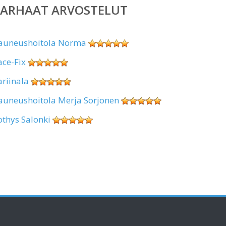
PARHAAT ARVOSTELUT
auneushoitola Norma
ace-Fix
ariinala
auneushoitola Merja Sorjonen
othys Salonki