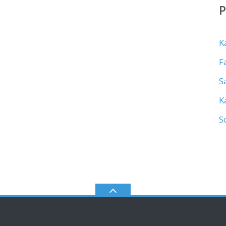
K
F
S
K
S