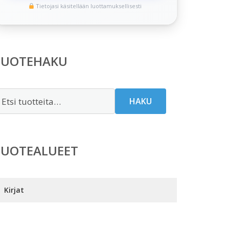
Tietojasi käsitellään luottamuksellisesti
TUOTEHAKU
tsi:
HAKU
TUOTEALUEET
Kirjat