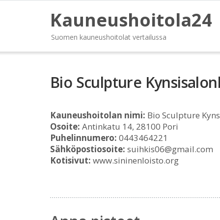
Kauneushoitola24
Suomen kauneushoitolat vertailussa
Bio Sculpture Kynsisalon
Kauneushoitolan nimi:
Bio Sculpture Kyns
Osoite:
Antinkatu 14, 28100 Pori
Puhelinnumero:
0443464221
Sähköpostiosoite:
suihkis06@gmail.com
Kotisivut:
www.sininenloisto.org