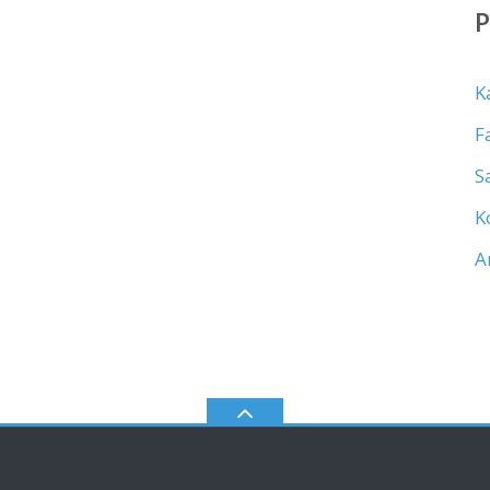
K
F
S
K
A