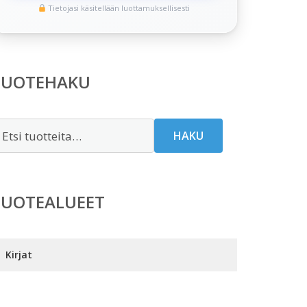
Tietojasi käsitellään luottamuksellisesti
TUOTEHAKU
tsi:
HAKU
TUOTEALUEET
Kirjat