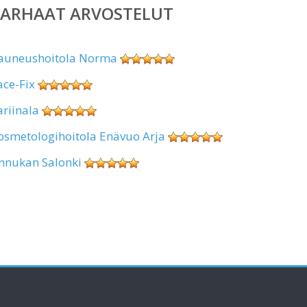
PARHAAT ARVOSTELUT
auneushoitola Norma
ace-Fix
ariinala
osmetologihoitola Enävuo Arja
nnukan Salonki