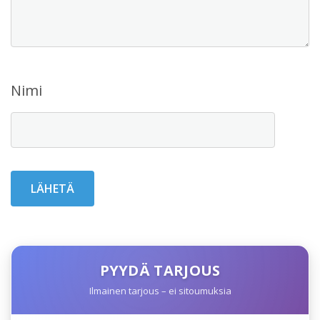
Nimi
PYYDÄ TARJOUS
Ilmainen tarjous – ei sitoumuksia