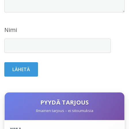
Nimi
PYYDÄ TARJOUS
Ilmainen tarjous – ei sitoumuksia