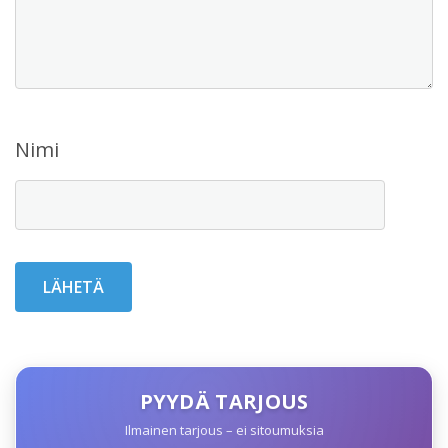
Nimi
PYYDÄ TARJOUS
Ilmainen tarjous – ei sitoumuksia