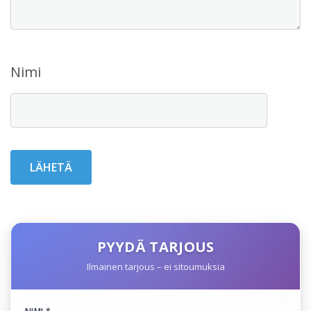
Nimi
PYYDÄ TARJOUS
Ilmainen tarjous – ei sitoumuksia