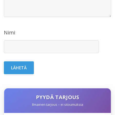
Nimi
PYYDÄ TARJOUS
Ilmainen tarjous – ei sitoumuksia