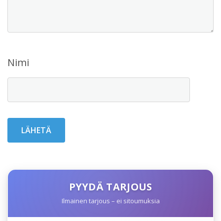
Nimi
PYYDÄ TARJOUS
Ilmainen tarjous – ei sitoumuksia