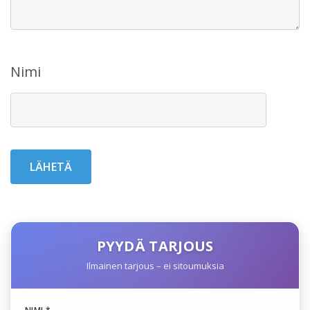
Nimi
PYYDÄ TARJOUS
Ilmainen tarjous – ei sitoumuksia