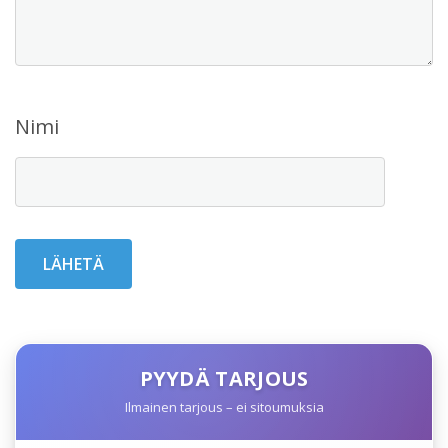
Nimi
PYYDÄ TARJOUS
Ilmainen tarjous – ei sitoumuksia