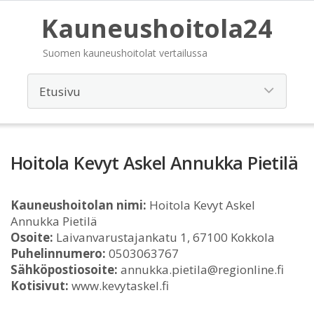
Kauneushoitola24
Suomen kauneushoitolat vertailussa
Hoitola Kevyt Askel Annukka Pietilä
Kauneushoitolan nimi:
Hoitola Kevyt Askel
Annukka Pietilä
Osoite:
Laivanvarustajankatu 1, 67100 Kokkola
Puhelinnumero:
0503063767
Sähköpostiosoite:
annukka.pietila@regionline.fi
Kotisivut:
www.kevytaskel.fi