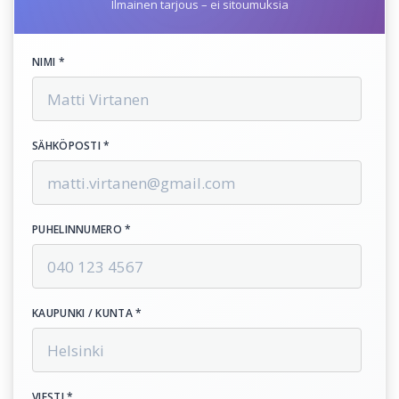
Ilmainen tarjous – ei sitoumuksia
NIMI *
SÄHKÖPOSTI *
PUHELINNUMERO *
KAUPUNKI / KUNTA *
VIESTI *