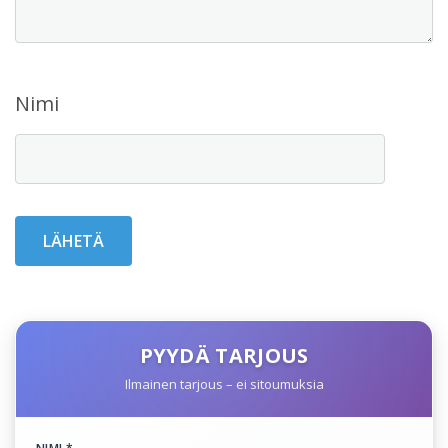
Nimi
PYYDÄ TARJOUS
Ilmainen tarjous – ei sitoumuksia