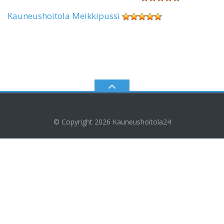
Kauneushoitola Meikkipussi
© Copyright 2026
Kauneushoitola24