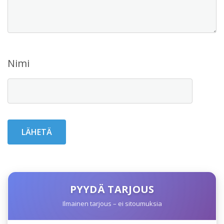
Nimi
PYYDÄ TARJOUS
Ilmainen tarjous – ei sitoumuksia