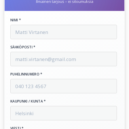
Ilmainen tarjous – ei sitoumuksia
NIMI *
SÄHKÖPOSTI *
PUHELINNUMERO *
KAUPUNKI / KUNTA *
VIESTI *