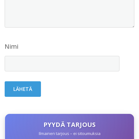
Nimi
PYYDÄ TARJOUS
Ilmainen tarjous – ei sitoumuksia