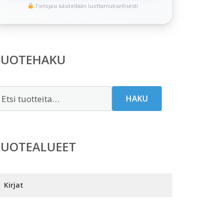
Tietojasi käsitellään luottamuksellisesti
TUOTEHAKU
tsi:
HAKU
TUOTEALUEET
Kirjat