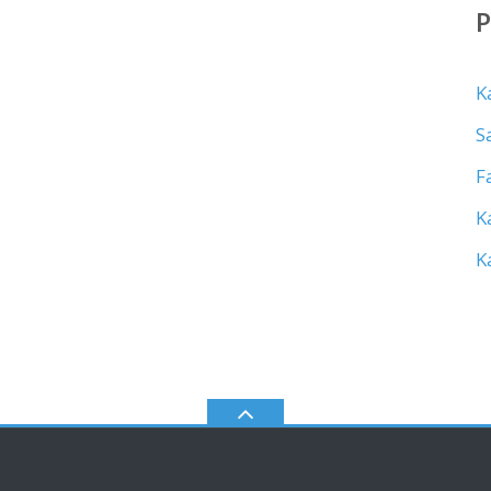
K
S
F
K
K