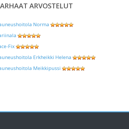
PARHAAT ARVOSTELUT
auneushoitola Norma
ariinala
ace-Fix
auneushoitola Erkheikki Helena
auneushoitola Meikkipussi