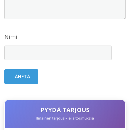
Nimi
PYYDÄ TARJOUS
Ilmainen tarjous – ei sitoumuksia