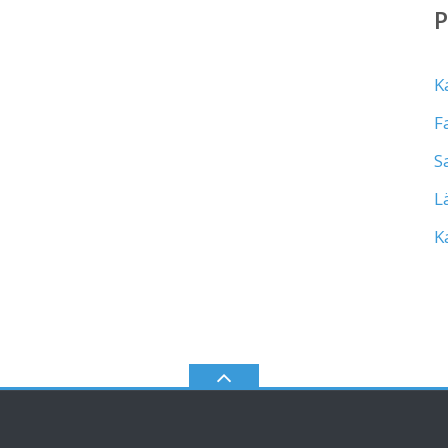
K
F
S
L
K