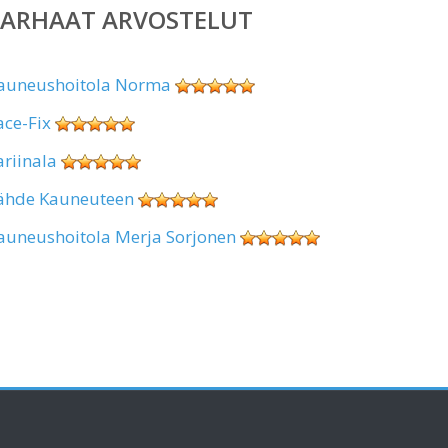
PARHAAT ARVOSTELUT
auneushoitola Norma
ace-Fix
ariinala
ähde Kauneuteen
auneushoitola Merja Sorjonen