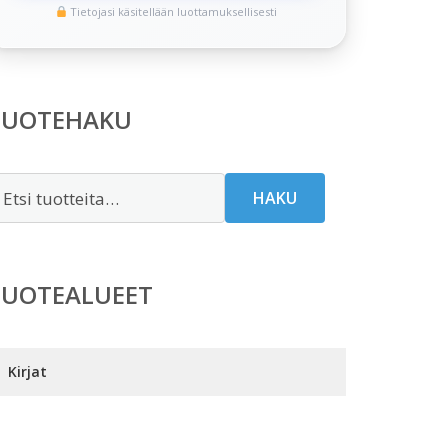
Tietojasi käsitellään luottamuksellisesti
TUOTEHAKU
tsi:
HAKU
TUOTEALUEET
Kirjat