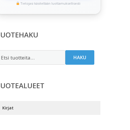
Tietojasi käsitellään luottamuksellisesti
TUOTEHAKU
tsi:
HAKU
TUOTEALUEET
Kirjat