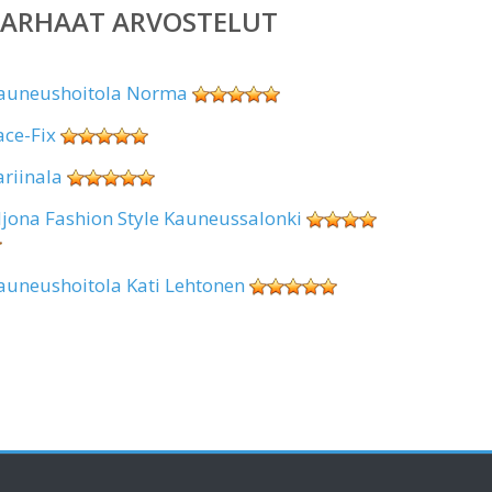
PARHAAT ARVOSTELUT
auneushoitola Norma
ace-Fix
ariinala
ljona Fashion Style Kauneussalonki
auneushoitola Kati Lehtonen