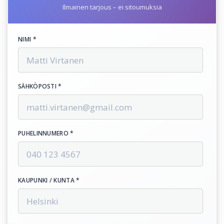
Ilmainen tarjous – ei sitoumuksia
NIMI *
SÄHKÖPOSTI *
PUHELINNUMERO *
KAUPUNKI / KUNTA *