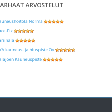
PARHAAT ARVOSTELUT
auneushoitola Norma
ace-Fix
ariinala
YA kauneus- ja hiuspiste Oy
alajoen Kauneuspiste