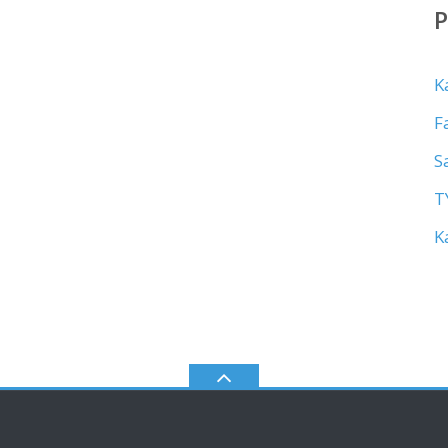
K
F
S
T
K