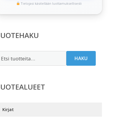
Tietojasi käsitellään luottamuksellisesti
TUOTEHAKU
tsi:
HAKU
TUOTEALUEET
Kirjat