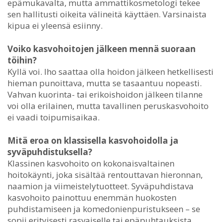
epämukavalta, mutta ammattikosmetologi tekee
sen hallitusti oikeita välineitä käyttäen. Varsinaista
kipua ei yleensä esiinny.
Voiko kasvohoitojen jälkeen mennä suoraan
töihin?
Kyllä voi. Iho saattaa olla hoidon jälkeen hetkellisesti
hieman punoittava, mutta se tasaantuu nopeasti.
Vahvan kuorinta- tai erikoishoidon jälkeen tilanne
voi olla erilainen, mutta tavallinen peruskasvohoito
ei vaadi toipumisaikaa.
Mitä eroa on klassisella kasvohoidolla ja
syväpuhdistuksella?
Klassinen kasvohoito on kokonaisvaltainen
hoitokäynti, joka sisältää rentouttavan hieronnan,
naamion ja viimeistelytuotteet. Syväpuhdistava
kasvohoito painottuu enemmän huokosten
puhdistamiseen ja komedonienpuristukseen – se
sopii erityisesti rasvaiselle tai epäpuhtauksista