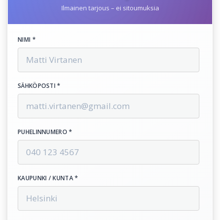
Ilmainen tarjous – ei sitoumuksia
NIMI *
SÄHKÖPOSTI *
PUHELINNUMERO *
KAUPUNKI / KUNTA *