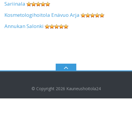
Sariinala
Kosmetologihoitola Enävuo Arja
Annukan Salonki
© Copyright 2026
Kauneushoitola24