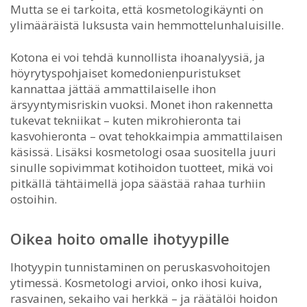
Mutta se ei tarkoita, että kosmetologikäynti on
ylimääräistä luksusta vain hemmottelunhaluisille.
Kotona ei voi tehdä kunnollista ihoanalyysiä, ja
höyrytyspohjaiset komedonienpuristukset
kannattaa jättää ammattilaiselle ihon
ärsyyntymisriskin vuoksi. Monet ihon rakennetta
tukevat tekniikat – kuten mikrohieronta tai
kasvohieronta – ovat tehokkaimpia ammattilaisen
käsissä. Lisäksi kosmetologi osaa suositella juuri
sinulle sopivimmat kotihoidon tuotteet, mikä voi
pitkällä tähtäimellä jopa säästää rahaa turhiin
ostoihin.
Oikea hoito omalle ihotyypille
Ihotyypin tunnistaminen on peruskasvohoitojen
ytimessä. Kosmetologi arvioi, onko ihosi kuiva,
rasvainen, sekaiho vai herkkä – ja räätälöi hoidon