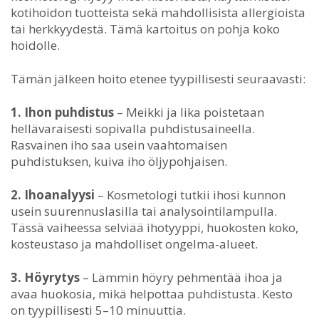
kotihoidon tuotteista sekä mahdollisista allergioista
tai herkkyydestä. Tämä kartoitus on pohja koko
hoidolle.
Tämän jälkeen hoito etenee tyypillisesti seuraavasti:
1. Ihon puhdistus
– Meikki ja lika poistetaan
hellävaraisesti sopivalla puhdistusaineella.
Rasvainen iho saa usein vaahtomaisen
puhdistuksen, kuiva iho öljypohjaisen.
2. Ihoanalyysi
– Kosmetologi tutkii ihosi kunnon
usein suurennuslasilla tai analysointilampulla.
Tässä vaiheessa selviää ihotyyppi, huokosten koko,
kosteustaso ja mahdolliset ongelma-alueet.
3. Höyrytys
– Lämmin höyry pehmentää ihoa ja
avaa huokosia, mikä helpottaa puhdistusta. Kesto
on tyypillisesti 5–10 minuuttia.