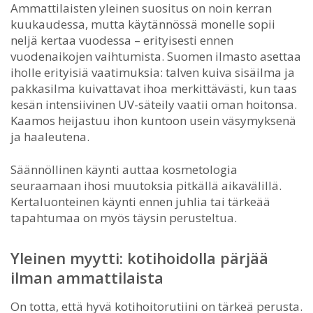
Ammattilaisten yleinen suositus on noin kerran
kuukaudessa, mutta käytännössä monelle sopii
neljä kertaa vuodessa – erityisesti ennen
vuodenaikojen vaihtumista. Suomen ilmasto asettaa
iholle erityisiä vaatimuksia: talven kuiva sisäilma ja
pakkasilma kuivattavat ihoa merkittävästi, kun taas
kesän intensiivinen UV-säteily vaatii oman hoitonsa.
Kaamos heijastuu ihon kuntoon usein väsymyksenä
ja haaleutena.
Säännöllinen käynti auttaa kosmetologia
seuraamaan ihosi muutoksia pitkällä aikavälillä.
Kertaluonteinen käynti ennen juhlia tai tärkeää
tapahtumaa on myös täysin perusteltua.
Yleinen myytti: kotihoidolla pärjää
ilman ammattilaista
On totta, että hyvä kotihoitorutiini on tärkeä perusta.