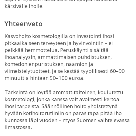
kärsivälle iholle.
Yhteenveto
Kasvohoito kosmetologilla on investointi ihosi
pitkäaikaiseen terveyteen ja hyvinvointiin – ei
pelkkää hemmottelua. Peruskäynti sisältää
ihoanalyysin, ammattimaisen puhdistuksen,
komedonienpuristuksen, naamion ja
viimeistelytuotteet, ja se kestää tyypillisesti 60–90
minuuttia hintaan 50–100 euroa.
Tärkeintä on löytää ammattitaitoinen, koulutettu
kosmetologi, jonka kanssa voit avoimesti kertoa
ihosi tarpeista. Säännöllinen hoito yhdistettynä
hyvään kotihoitorutiiniin on paras tapa pitää iho
kunnossa läpi vuoden – myös Suomen vaihtelevassa
ilmastossa.