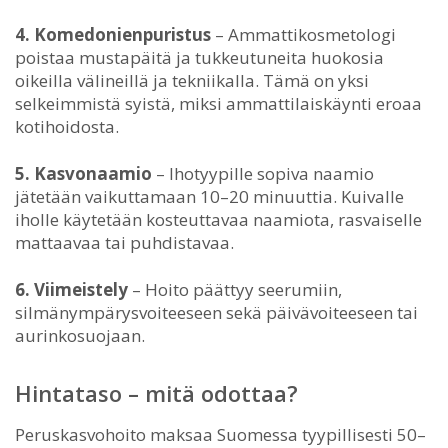
4. Komedonienpuristus
– Ammattikosmetologi
poistaa mustapäitä ja tukkeutuneita huokosia
oikeilla välineillä ja tekniikalla. Tämä on yksi
selkeimmistä syistä, miksi ammattilaiskäynti eroaa
kotihoidosta.
5. Kasvonaamio
– Ihotyypille sopiva naamio
jätetään vaikuttamaan 10–20 minuuttia. Kuivalle
iholle käytetään kosteuttavaa naamiota, rasvaiselle
mattaavaa tai puhdistavaa.
6. Viimeistely
– Hoito päättyy seerumiin,
silmänympärysvoiteeseen sekä päivävoiteeseen tai
aurinkosuojaan.
Hintataso – mitä odottaa?
Peruskasvohoito maksaa Suomessa tyypillisesti 50–