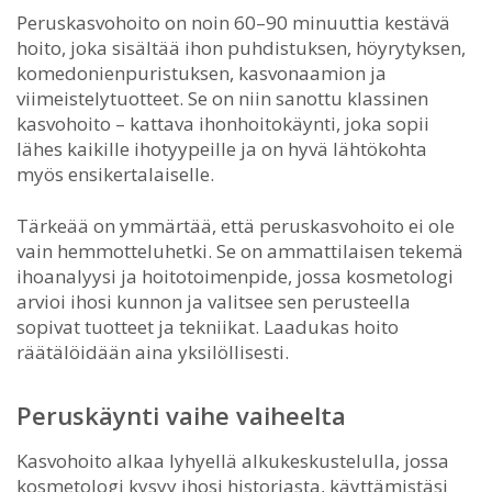
Peruskasvohoito on noin 60–90 minuuttia kestävä
hoito, joka sisältää ihon puhdistuksen, höyrytyksen,
komedonienpuristuksen, kasvonaamion ja
viimeistelytuotteet. Se on niin sanottu klassinen
kasvohoito – kattava ihonhoitokäynti, joka sopii
lähes kaikille ihotyypeille ja on hyvä lähtökohta
myös ensikertalaiselle.
Tärkeää on ymmärtää, että peruskasvohoito ei ole
vain hemmotteluhetki. Se on ammattilaisen tekemä
ihoanalyysi ja hoitotoimenpide, jossa kosmetologi
arvioi ihosi kunnon ja valitsee sen perusteella
sopivat tuotteet ja tekniikat. Laadukas hoito
räätälöidään aina yksilöllisesti.
Peruskäynti vaihe vaiheelta
Kasvohoito alkaa lyhyellä alkukeskustelulla, jossa
kosmetologi kysyy ihosi historiasta, käyttämistäsi