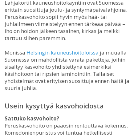
Lahjakortit kauneushoitokäyntiin ovat Suomessa
erittäin suosittuja joulu- ja syntymäpäivälahjoina.
Peruskasvohoito sopii hyvin myös hää- tai
juhlailmeen viimeistelyyn ennen tärkeää päivää –
iho on hoidon jälkeen tasainen, kirkas ja meikki
tarttuu siihen paremmin.
Monissa
Helsingin kauneushoitoloissa
ja muualla
Suomessa on mahdollista varata paketteja, joihin
sisältyy kasvohoito yhdistettynä esimerkiksi
käsihoitoon tai ripsien laminointiin. Tällaiset
yhdistelmät ovat erityisen suosittuja ennen häitä ja
suuria juhlia.
Usein kysyttyä kasvohoidosta
Sattuko kasvohoito?
Peruskasvohoito on pääosin rentouttava kokemus.
Komedonienpuristus voi tuntua hetkellisesti