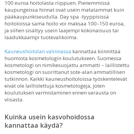
100 euroa hoitolasta riippuen. Pienemmissä
kaupungeissa hinnat ovat usein matalammat kuin
pääkaupunkiseudulla. Day spa -tyyppisissä
hoitoloissa sama hoito voi maksaa 100–150 euroa,
ja siihen sisältyy usein laajempi kokonaisuus tai
laadukkaampi tuotevalikoima.
Kauneushoitolan valinnassa
kannattaa kiinnittää
huomiota kosmetologin koulutukseen. Suomessa
kosmetologi on nimikesuojattu ammatti – laillistettu
kosmetologi on suorittanut sote-alan ammatillisen
tutkinnon. Kaikki kauneushoitoloissa työskentelevät
eivät ole laillistettuja kosmetologeja, joten
koulutuksen varmistaminen ennen varausta on
viisasta.
Kuinka usein kasvohoidossa
kannattaa käydä?