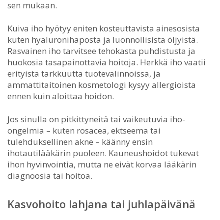
sen mukaan.
Kuiva iho hyötyy eniten kosteuttavista ainesosista
kuten hyaluronihaposta ja luonnollisista öljyistä.
Rasvainen iho tarvitsee tehokasta puhdistusta ja
huokosia tasapainottavia hoitoja. Herkkä iho vaatii
erityistä tarkkuutta tuotevalinnoissa, ja
ammattitaitoinen kosmetologi kysyy allergioista
ennen kuin aloittaa hoidon.
Jos sinulla on pitkittyneitä tai vaikeutuvia iho-
ongelmia – kuten rosacea, ektseema tai
tulehduksellinen akne – käänny ensin
ihotautilääkärin puoleen. Kauneushoidot tukevat
ihon hyvinvointia, mutta ne eivät korvaa lääkärin
diagnoosia tai hoitoa.
Kasvohoito lahjana tai juhlapäivänä