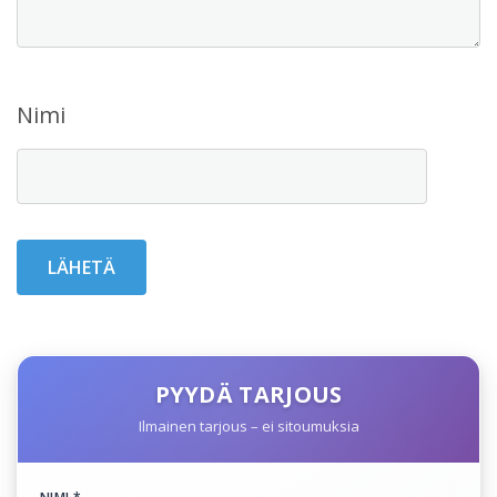
Nimi
PYYDÄ TARJOUS
Ilmainen tarjous – ei sitoumuksia