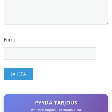
Nimi
PYYDÄ TARJOUS
Ilmainen tarjous – ei sitoumuksia