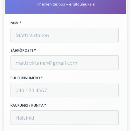
Ilmainen tarjous – ei sitoumuksia
NIMI *
SÄHKÖPOSTI *
PUHELINNUMERO *
KAUPUNKI / KUNTA *