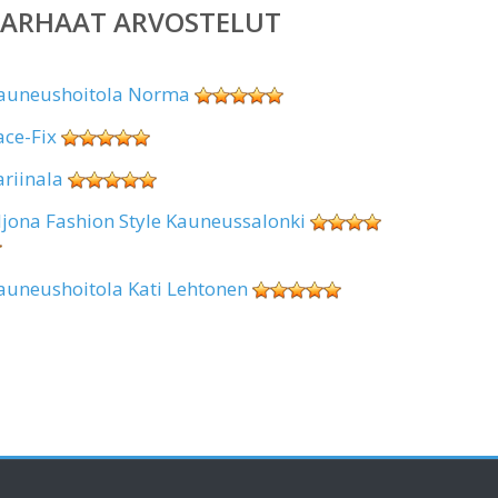
PARHAAT ARVOSTELUT
auneushoitola Norma
ace-Fix
ariinala
ljona Fashion Style Kauneussalonki
auneushoitola Kati Lehtonen