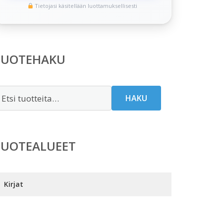
Tietojasi käsitellään luottamuksellisesti
TUOTEHAKU
tsi:
HAKU
TUOTEALUEET
Kirjat