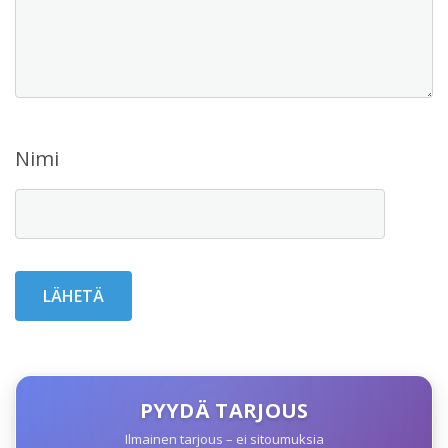
Nimi
PYYDÄ TARJOUS
Ilmainen tarjous – ei sitoumuksia