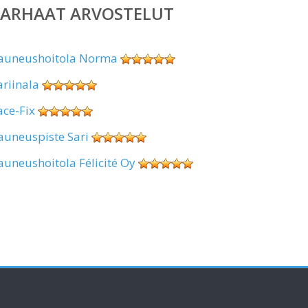
PARHAAT ARVOSTELUT
auneushoitola Norma
ariinala
ace-Fix
auneuspiste Sari
auneushoitola Félicité Oy