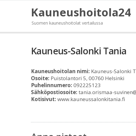
Kauneushoitola24
Suomen kauneushoitolat vertailussa
Kauneus-Salonki Tania
Kauneushoitolan nimi:
Kauneus-Salonki T
Osoite:
Puistolantori 5, 00760 Helsinki
Puhelinnumero:
092225123
Sähköpostiosoite:
tania.orismaa-suvinen@
Kotisivut:
www.kauneussalonkitania.fi