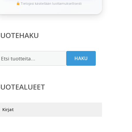
Tietojasi käsitellään luottamuksellisesti
TUOTEHAKU
tsi:
HAKU
TUOTEALUEET
Kirjat