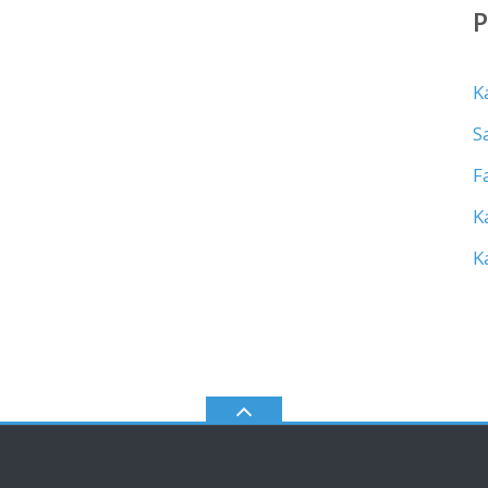
K
S
F
K
K