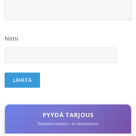
Nimi
PYYDÄ TARJOUS
Ilmainen tarjous – ei sitoumuksia