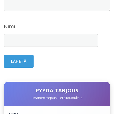
Nimi
PYYDÄ TARJOUS
Ilmainen tarjous – ei sitoumuksia