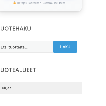
Tietojasi käsitellään luottamuksellisesti
TUOTEHAKU
tsi:
HAKU
TUOTEALUEET
Kirjat