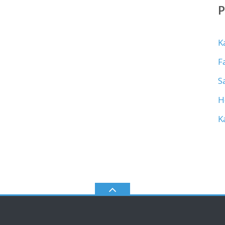
K
F
S
H
K