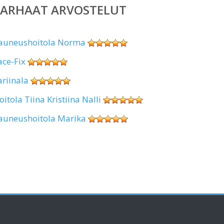
PARHAAT ARVOSTELUT
auneushoitola Norma
ace-Fix
ariinala
oitola Tiina Kristiina Nalli
auneushoitola Marika