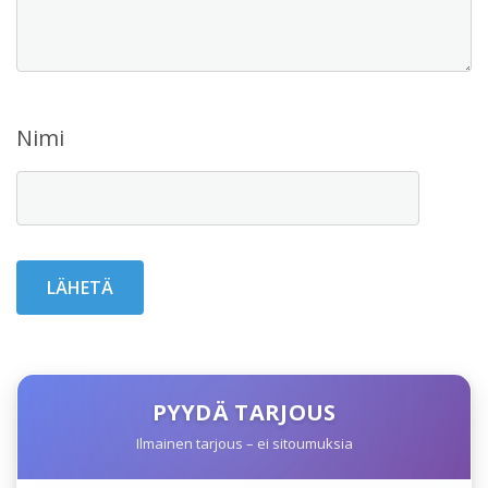
Nimi
PYYDÄ TARJOUS
Ilmainen tarjous – ei sitoumuksia