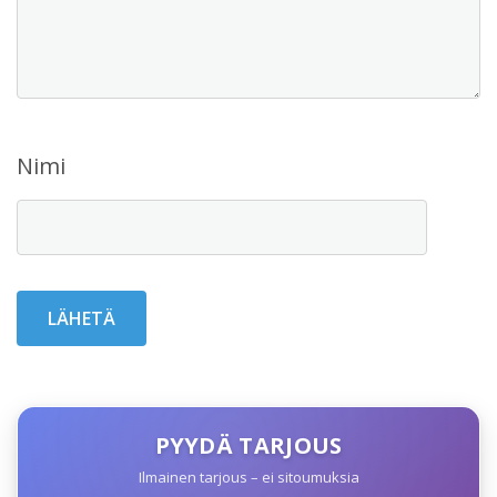
Nimi
PYYDÄ TARJOUS
Ilmainen tarjous – ei sitoumuksia