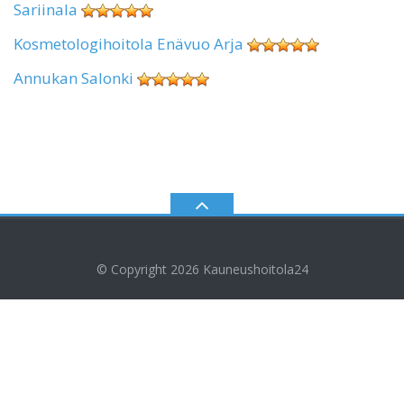
Sariinala
Kosmetologihoitola Enävuo Arja
Annukan Salonki
© Copyright 2026
Kauneushoitola24