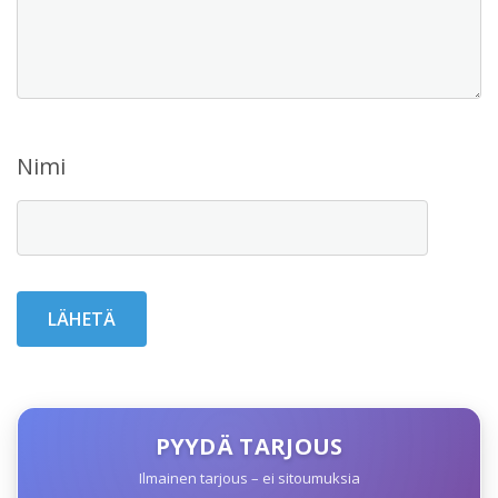
Nimi
PYYDÄ TARJOUS
Ilmainen tarjous – ei sitoumuksia