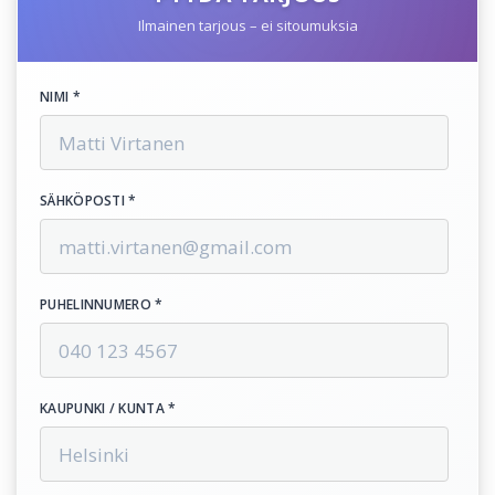
Ilmainen tarjous – ei sitoumuksia
NIMI *
SÄHKÖPOSTI *
PUHELINNUMERO *
KAUPUNKI / KUNTA *