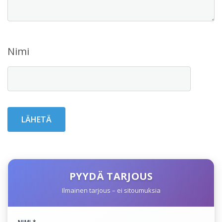
Nimi
PYYDÄ TARJOUS
Ilmainen tarjous – ei sitoumuksia