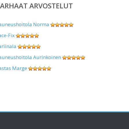
PARHAAT ARVOSTELUT
auneushoitola Norma
ace-Fix
ariinala
auneushoitola Aurinkoinen
astas Marge