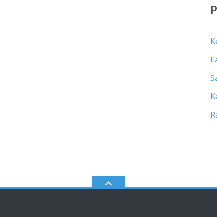
K
F
S
K
R