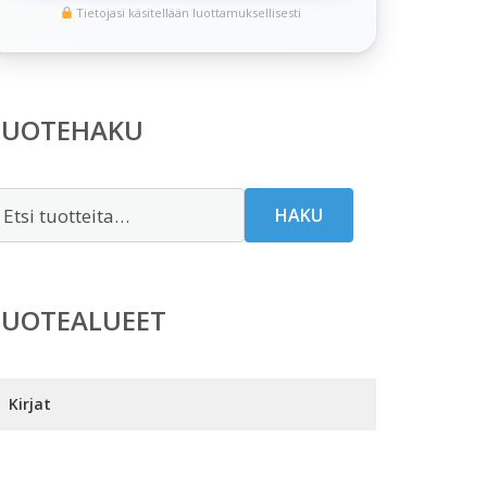
Tietojasi käsitellään luottamuksellisesti
TUOTEHAKU
tsi:
HAKU
TUOTEALUEET
Kirjat