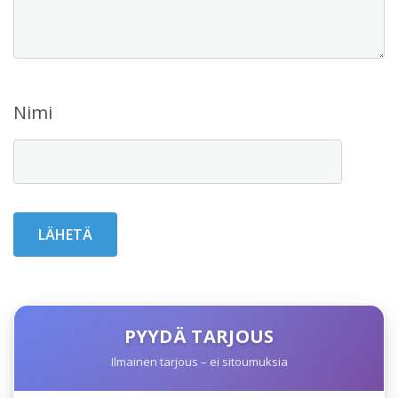
Nimi
PYYDÄ TARJOUS
Ilmainen tarjous – ei sitoumuksia