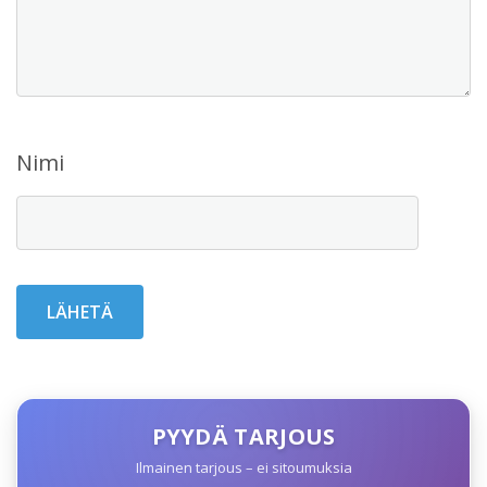
Nimi
PYYDÄ TARJOUS
Ilmainen tarjous – ei sitoumuksia