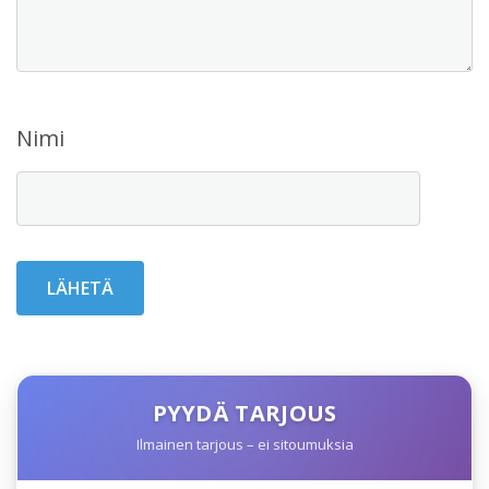
Nimi
PYYDÄ TARJOUS
Ilmainen tarjous – ei sitoumuksia