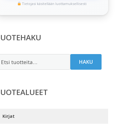
Tietojasi käsitellään luottamuksellisesti
TUOTEHAKU
tsi:
HAKU
TUOTEALUEET
Kirjat