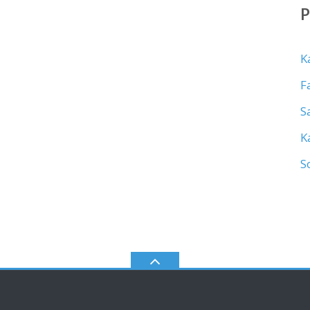
K
F
S
K
S