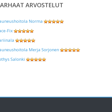
PARHAAT ARVOSTELUT
auneushoitola Norma
ace-Fix
ariinala
auneushoitola Merja Sorjonen
othys Salonki