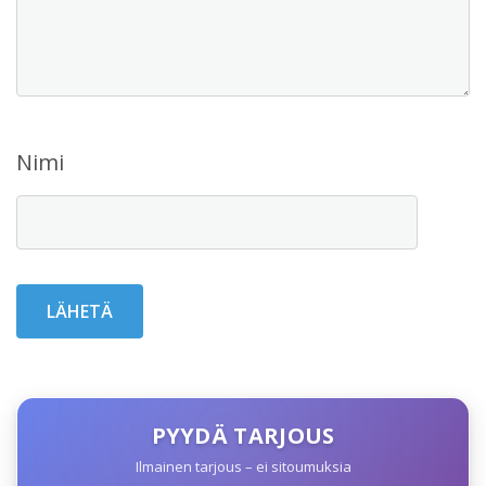
Nimi
PYYDÄ TARJOUS
Ilmainen tarjous – ei sitoumuksia