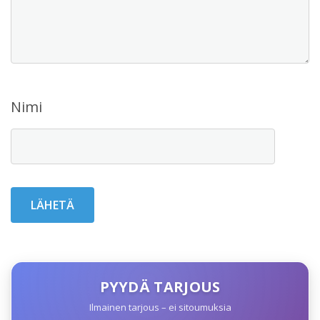
Nimi
PYYDÄ TARJOUS
Ilmainen tarjous – ei sitoumuksia